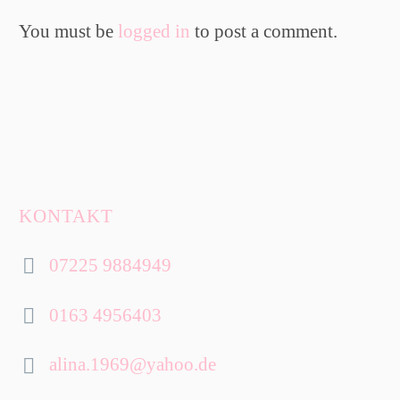
You must be
logged in
to post a comment.
KONTAKT
07225 9884949


0163 4956403


alina.1969@yahoo.de

