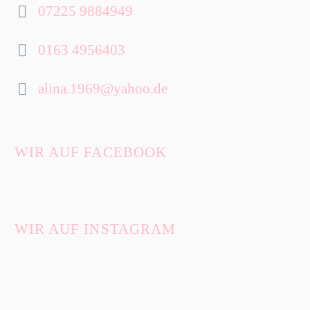
07225 9884949


0163 4956403


alina.1969@yahoo.de


WIR AUF FACEBOOK
WIR AUF INSTAGRAM