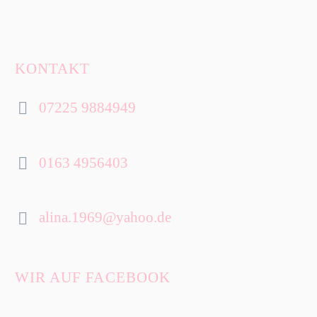
KONTAKT
07225 9884949


0163 4956403


alina.1969@yahoo.de


WIR AUF FACEBOOK